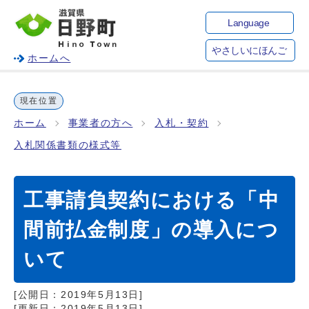
Language
やさしいにほんご
ホームへ
現在位置
ホーム
事業者の方へ
入札・契約
入札関係書類の様式等
工事請負契約における「中
間前払金制度」の導入につ
いて
[公開日：
2019年5月13日
]
[更新日：
2019年5月13日
]