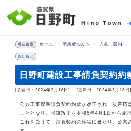
ホーム
事業者の方へ
入札・契約
現在位置
あしあと
日野町建設工事請負契約約
[公開日：
2024年3月18日
]
[更新日：
2024年3月18日
公共工事標準請負契約約款が改正され、災害応
こととなり、当該改正を令和5年4月1日から施
これを受けて、請負契約の締結に当たり、公共
す。