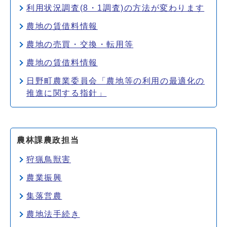
利用状況調査(8・1調査)の方法が変わります
農地の賃借料情報
農地の売買・交換・転用等
農地の賃借料情報
日野町農業委員会「農地等の利用の最適化の
推進に関する指針」
農林課農政担当
狩猟鳥獣害
農業振興
集落営農
農地法手続き