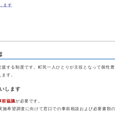
します
は
支援する制度です。町民一人ひとりが主役となって個性豊
えます。
いします
事前協議
が必要です。
る実施希望調査に向けて窓口での事前相談および必要書類