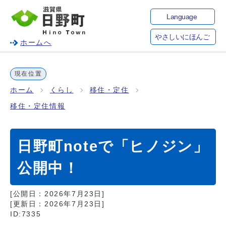
Language
やさしいにほんご
ホームへ
現在位置
ホーム
くらし
移住・定住
移住・定住情報
日野町noteで「ヒノジン」
公開中！
[公開日：
2026年7月23日
]
[更新日：
2026年7月23日
]
ID:7335