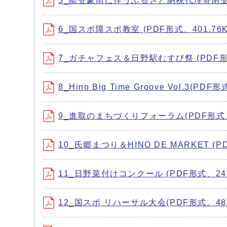
5_能登豪雨に伴うふるさと納税代理寄附受付 (
6_国スポ障スポ教室 (PDF形式、401.76K
7_ガチャフェス＆日野駅むすび祭 (PDF形式
8_Hino Big Time Groove Vol.3(PDF
9_進取のまちづくりフォーラム(PDF形式、2
10_氏郷まつり＆HINO DE MARKET (PD
11_日野菜付けコンクール (PDF形式、245
12_国スポ リハーサル大会(PDF形式、485