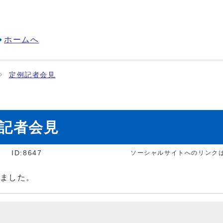
ホームへ
定例記者会見
例記者会見
]
ID:8647
ソーシャルサイトへのリンク
しました。