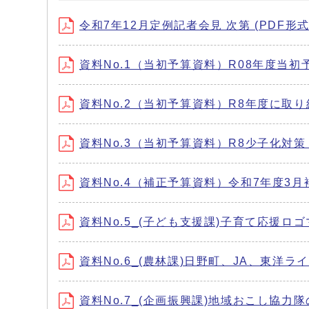
令和7年12月定例記者会見 次第 (PDF形式、
資料No.1（当初予算資料）R08年度当初予算
資料No.2（当初予算資料）R8年度に取り組む
資料No.3（当初予算資料）R8少子化対策・
資料No.4（補正予算資料）令和7年度3月補正
資料No.5_(子ども支援課)子育て応援ロゴマー
資料No.6_(農林課)日野町、JA、東洋ライ
資料No.7_(企画振興課)地域おこし協力隊の