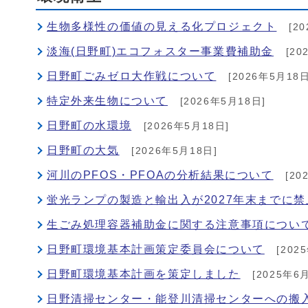
生物多様性の価値の見える化プロジェクト
[20
淡海(日野町)エコフォスター事業費補助金
[20
日野町ごみゼロ大作戦について
[2026年5月18日
特定外来生物について
[2026年5月18日]
日野町の水環境
[2026年5月18日]
日野町の大気
[2026年5月18日]
河川のPFOS・PFOAの分析結果について
[20
蛍光ランプの製造と輸出入が2027年末までに
生ごみ処理容器補助金に関する注意事項につい
日野町環境基本計画策定委員会について
[202
日野町環境基本計画を策定しました
[2025年6
日野清掃センター・能登川清掃センターへの搬