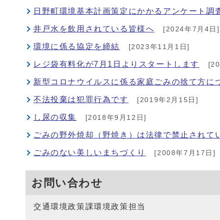
日野町環境基本計画策定にかかるアンケート調
井戸水を飲用されている皆様へ
[2024年7月4日]
環境に係る協定を締結
[2023年11月1日]
レジ袋有料化が7月1日よりスタートします
[2
新型コロナウイルスに係る家庭ごみの捨て方に
不法投棄は犯罪行為です
[2019年2月15日]
し尿の収集
[2018年9月12日]
ごみの野外焼却（野焼き）は法律で禁止されて
ごみのない美しいまちづくり
[2008年7月17日]
お問い合わせ
交通環境政策課環境政策担当