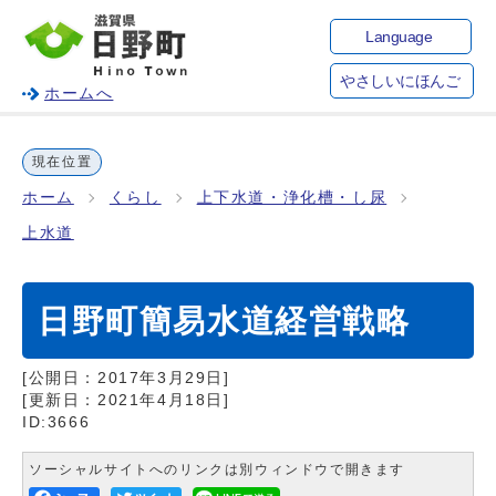
Language
やさしいにほんご
ホームへ
現在位置
ホーム
くらし
上下水道・浄化槽・し尿
上水道
日野町簡易水道経営戦略
[公開日：
2017年3月29日
]
[更新日：
2021年4月18日
]
ID:3666
ソーシャルサイトへのリンクは別ウィンドウで開きます