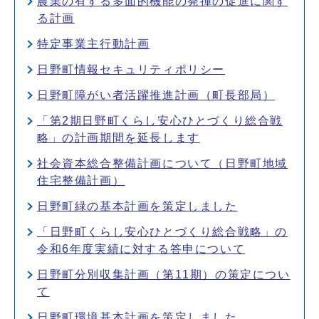
農業の有する多面的機能の発揮の促進に関す
る計画
特定事業主行動計画
日野町情報セキュリティポリシー
日野町障がい者活躍推進計画（町長部局）
「第2期日野町くらし安心ひとづくり総合戦
略」の計画期間を延長します
社会資本総合整備計画について（日野町地域
住宅整備計画）
日野町緑の基本計画を策定しました
「日野町くらし安心ひとづくり総合戦略」の
令和6年度実績に対する答申について
日野町分別収集計画（第11期）の策定につい
て
日野町環境基本計画を策定しました