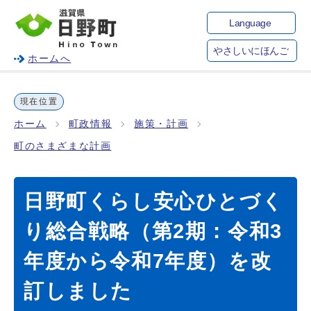
Language
やさしいにほんご
ホームへ
現在位置
ホーム
町政情報
施策・計画
町のさまざまな計画
日野町くらし安心ひとづく
り総合戦略（第2期：令和3
年度から令和7年度）を改
訂しました