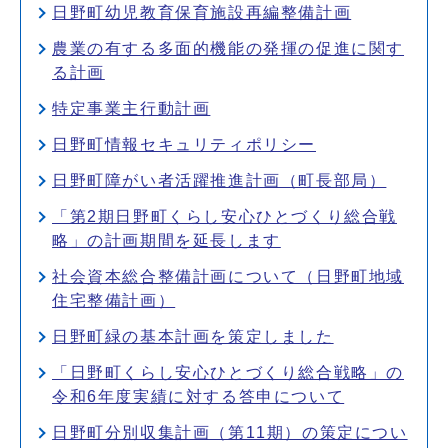
日野町幼児教育保育施設再編整備計画
農業の有する多面的機能の発揮の促進に関す
る計画
特定事業主行動計画
日野町情報セキュリティポリシー
日野町障がい者活躍推進計画（町長部局）
「第2期日野町くらし安心ひとづくり総合戦
略」の計画期間を延長します
社会資本総合整備計画について（日野町地域
住宅整備計画）
日野町緑の基本計画を策定しました
「日野町くらし安心ひとづくり総合戦略」の
令和6年度実績に対する答申について
日野町分別収集計画（第11期）の策定につい