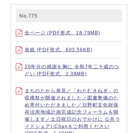
No.775
全ページ (PDF形式、18.79MB)
表紙 (PDF形式、603.56KB)
20年分の感謝を胸に 令和7年二十歳のつ
どい (PDF形式、2.38MB)
まちのたから発見／「わたむきねぎ」の
収穫祭が開催されました／図書整備のた
め寄付いただきました／日野町文化財保
存活用地域計画完成記念フォーラムを開
催します／土日祝日のおでかけに 公共ラ
イドシェアi-Chanをご利用ください