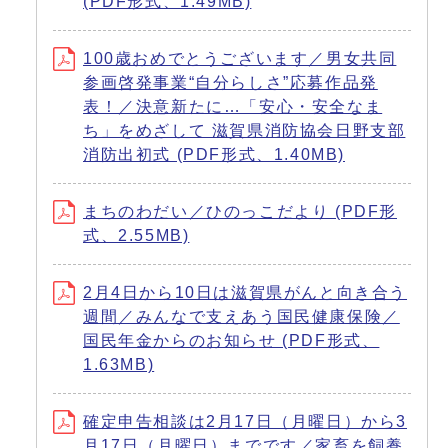
(PDF形式、1.49MB)
100歳おめでとうございます／男女共同
参画啓発事業“自分らしさ”応募作品発
表！／決意新たに…「安心・安全なま
ち」をめざして 滋賀県消防協会日野支部
消防出初式 (PDF形式、1.40MB)
まちのわだい／ひのっこだより (PDF形
式、2.55MB)
2月4日から10日は滋賀県がんと向き合う
週間／みんなで支えあう国民健康保険／
国民年金からのお知らせ (PDF形式、
1.63MB)
確定申告相談は2月17日（月曜日）から3
月17日（月曜日）までです／家畜を飼養