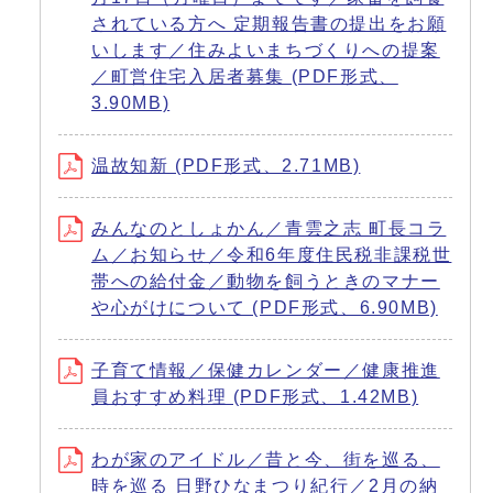
されている方へ 定期報告書の提出をお願
いします／住みよいまちづくりへの提案
／町営住宅入居者募集 (PDF形式、
3.90MB)
温故知新 (PDF形式、2.71MB)
みんなのとしょかん／青雲之志 町長コラ
ム／お知らせ／令和6年度住民税非課税世
帯への給付金／動物を飼うときのマナー
や心がけについて (PDF形式、6.90MB)
子育て情報／保健カレンダー／健康推進
員おすすめ料理 (PDF形式、1.42MB)
わが家のアイドル／昔と今、街を巡る、
時を巡る 日野ひなまつり紀行／2月の納