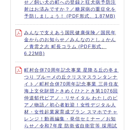
せ／飼い犬の町への登録と狂犬病予防注
射はお済みですか？／糖尿病の重症化を
予防しましょう！ (PDF形式、1.87MB)
みんなで支えあう国民健康保険／国民年
金からのお知らせ／みんなのとしょかん
／青雲之志 町長コラム (PDF形式、
6.22MB)
町村合併70周年記念事業 星降る丘の冬ま
つり ブルーメの丘クリスマスランタンナ
イト／町村合併70周年記念事業 三井住友
海上文化財団ときめくひととき第1076回
仲道郁代ピアノ・リサイタル わたしのピ
アノ物語／初心者歓迎！女性デジタル人
材・女性起業家育成プラン スマホでチャ
レンジ！動画編集・発信セミナー／お知
らせ／令和7年度 防衛省自衛官等 採用試