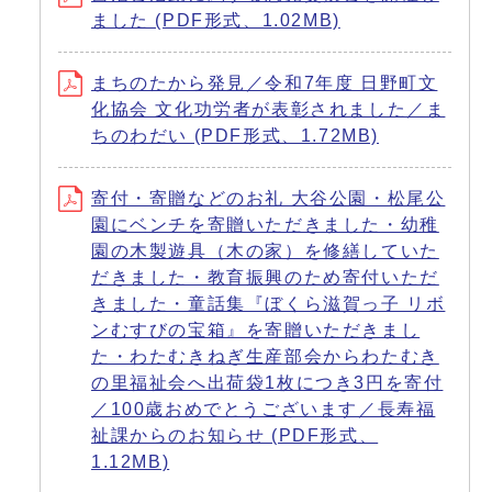
ました (PDF形式、1.02MB)
まちのたから発見／令和7年度 日野町文
化協会 文化功労者が表彰されました／ま
ちのわだい (PDF形式、1.72MB)
寄付・寄贈などのお礼 大谷公園・松尾公
園にベンチを寄贈いただきました・幼稚
園の木製遊具（木の家）を修繕していた
だきました・教育振興のため寄付いただ
きました・童話集『ぼくら滋賀っ子 リボ
ンむすびの宝箱』を寄贈いただきまし
た・わたむきねぎ生産部会からわたむき
の里福祉会へ出荷袋1枚につき3円を寄付
／100歳おめでとうございます／長寿福
祉課からのお知らせ (PDF形式、
1.12MB)