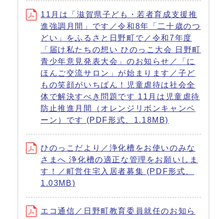
11月は「滋賀県子ども・若者育成支援推
進強調月間」です／令和8年「二十歳のつ
どい」をふるさと日野町で／令和7年度
「届け私たちの想い ひのっこ大会 日野町
青少年意見発表大会」のお知らせ／「に
ほんご交流サロン」が始まります／子ど
もの笑顔がいちばん！児童虐待は社会全
体で解決すべき問題です 11月は児童虐待
防止推進月間（オレンジリボンキャンペ
ーン）です (PDF形式、1.18MB)
ひのっこだより／浄化槽をお使いのみな
さまへ 浄化槽の適正な管理をお願いしま
す！／町営住宅入居者募集 (PDF形式、
1.03MB)
エコ通信／日野町教育委員就任のお知ら