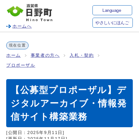
Language
やさしいにほんご
ホームへ
現在位置
ホーム
事業者の方へ
入札・契約
プロポーザル
【公募型プロポーザル】デ
ジタルアーカイブ・情報発
信サイト構築業務
[公開日：
2025年9月11日
]
[更新日：
2025年11月17日
]