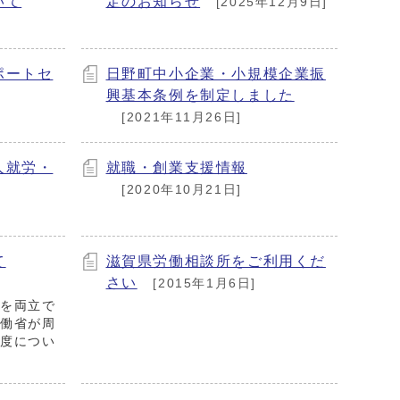
いて
定のお知らせ
[2025年12月9日]
ポートセ
日野町中小企業・小規模企業振
興基本条例を制定しました
[2021年11月26日]
人就労・
就職・創業支援情報
[2020年10月21日]
て
滋賀県労働相談所をご利用くだ
さい
[2015年1月6日]
事を両立で
労働省が周
制度につい