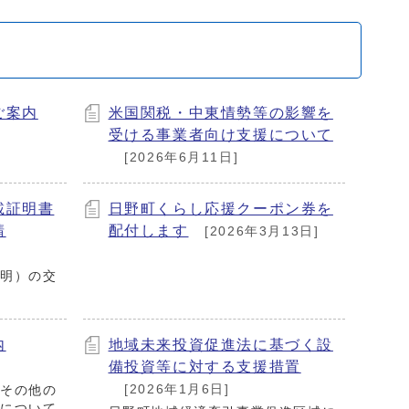
ご案内
米国関税・中東情勢等の影響を
受ける事業者向け支援について
[2026年6月11日]
載証明書
日野町くらし応援クーポン券を
請
配付します
[2026年3月13日]
証明）の交
内
地域未来投資促進法に基づく設
備投資等に対する支援措置
[2026年1月6日]
やその他の
地について