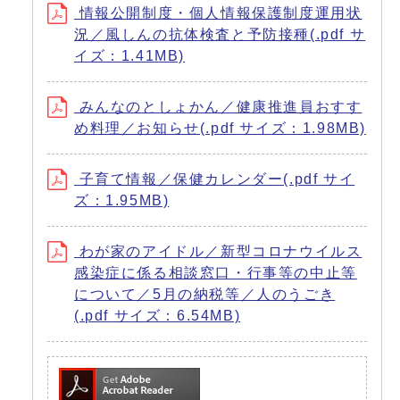
情報公開制度・個人情報保護制度運用状
況／風しんの抗体検査と予防接種(.pdf サ
イズ：1.41MB)
みんなのとしょかん／健康推進員おすす
め料理／お知らせ(.pdf サイズ：1.98MB)
子育て情報／保健カレンダー(.pdf サイ
ズ：1.95MB)
わが家のアイドル／新型コロナウイルス
感染症に係る相談窓口・行事等の中止等
について／5月の納税等／人のうごき
(.pdf サイズ：6.54MB)