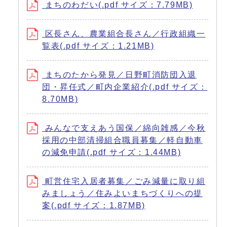
まちのわだい(.pdf サイズ：7.79MB)
区長さん、農業組合長さん／行政組織一
覧表(.pdf サイズ：1.21MB)
まちのたから発見／日野町消防団入退
団・昇任式／町内企業紹介(.pdf サイズ：
8.70MB)
みんなで支えあう国保／綿向雑感／今秋
採用の中部清掃組合職員募集／軽自動車
の減免申請(.pdf サイズ：1.44MB)
町営住宅入居者募集／ごみ減量に取り組
みましょう／住みよいまちづくりへの提
案(.pdf サイズ：1.87MB)