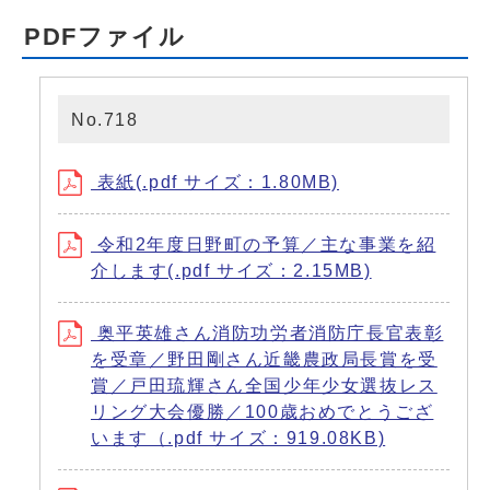
PDFファイル
No.718
表紙(.pdf サイズ：1.80MB)
令和2年度日野町の予算／主な事業を紹
介します(.pdf サイズ：2.15MB)
奥平英雄さん消防功労者消防庁長官表彰
を受章／野田剛さん近畿農政局長賞を受
賞／戸田琉輝さん全国少年少女選抜レス
リング大会優勝／100歳おめでとうござ
います（.pdf サイズ：919.08KB)