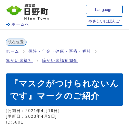
Language
やさしいにほんご
ホームへ
現在位置
ホーム
保険・年金・健康・医療・福祉
障がい者福祉
障がい者福祉関係
『マスクがつけられないん
です』マークのご紹介
[公開日：
2021年4月19日
]
[更新日：
2023年4月3日
]
ID:5601