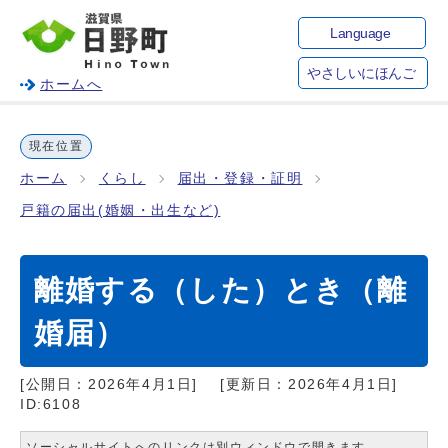
Language
やさしいにほんご
ホームへ
現在位置
ホーム
くらし
届出・登録・証明
戸籍の届出(婚姻・出生など)
離婚する（した）とき（離
婚届）
[公開日：
2026年4月1日
]
[更新日：
2026年4月1日
]
ID:6108
ソーシャルサイトへのリンクは別ウィンドウで開きます