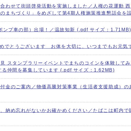
合わせて街頭啓発活動を実施しました／人権の花運動 
ちづくり」をめざして第4期人権施策推進懇話会を設置／ひの
プ車の部）出場！／温故知新 (.pdf サイズ：1.71MB
でとうございます お体を大切に、いつまでもお元気でお過ごし
見 スタンプラリーイベントでまちのコインを体験して
間を募集しています (.pdf サイズ：1.62MB)
付金のご案内／物価高騰対策事業（生活者支援助成）のお知
度、納め忘れがないかお確かめください／たばこは町内で