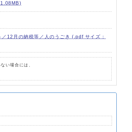
08MB)
2月の納税等／人のうごき (.pdf サイズ：
ていない場合には、