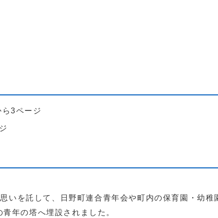
から3ページ
ジ
へ思いを託して、日野町連合青年会や町内の保育園・幼
の青年の塔へ埋設されました。