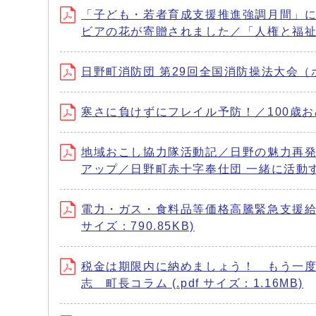
「子ども・若者育成支援推進強調月間」に
ビアの花が寄贈されました／「人権と福祉のま
日野町消防団 第29回全国消防操法大会（ポン
寒さに負けずにフレイル予防！／100歳おめ
地域おこし協力隊活動記／日野の魅力再発
アップ／日野町赤十字奉仕団 一緒に活動する仲
電力・ガス・食料品等価格高騰緊急支援給
サイズ：790.85KB)
税金は期限内に納めましょう！ もう一
志 町長コラム (.pdf サイズ：1.16MB)