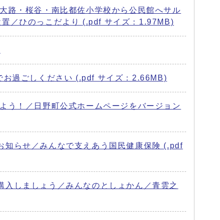
西大路・桜谷・南比都佐小学校から公民館へサル
っこだより (.pdf サイズ：1.97MB)
)
ください (.pdf サイズ：2.66MB)
みよう！／日野町公式ホームページをバージョン
らせ／みんなで支えあう国民健康保険 (.pdf
購入しましょう／みんなのとしょかん／青雲之