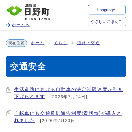
Language
やさしいにほんご
ホームへ
ホーム
くらし
道路・交通
現在位置
交通安全
生活道路における自動車の法定制限速度が引き
下げられます
[2026年7月24日]
自転車にも交通反則通告制度(青切符)が導入さ
れました
[2026年7月23日]