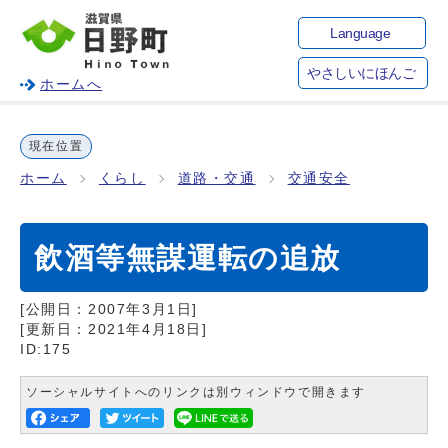
Language
やさしいにほんご
ホームへ
現在位置
ホーム
くらし
道路・交通
交通安全
飲酒等無謀運転の追放
[公開日：
2007年3月1日
]
[更新日：
2021年4月18日
]
ID:175
ソーシャルサイトへのリンクは別ウィンドウで開きます