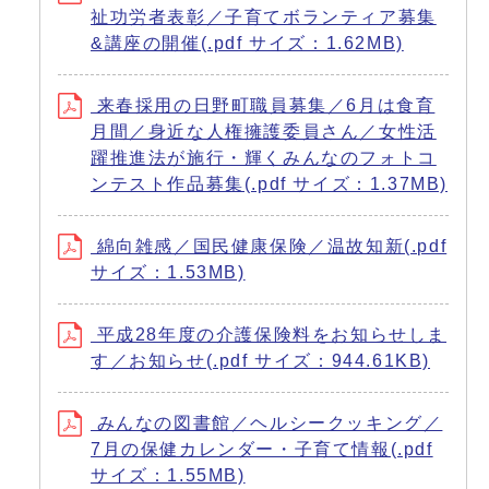
祉功労者表彰／子育てボランティア募集
&講座の開催(.pdf サイズ：1.62MB)
来春採用の日野町職員募集／6月は食育
月間／身近な人権擁護委員さん／女性活
躍推進法が施行・輝くみんなのフォトコ
ンテスト作品募集(.pdf サイズ：1.37MB)
綿向雑感／国民健康保険／温故知新(.pdf
サイズ：1.53MB)
平成28年度の介護保険料をお知らせしま
す／お知らせ(.pdf サイズ：944.61KB)
みんなの図書館／ヘルシークッキング／
7月の保健カレンダー・子育て情報(.pdf
サイズ：1.55MB)