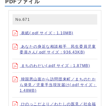
PDFファイル
No.671
表紙(.pdf サイズ：1.10MB)
あなたの身近な相談相手 民生委員児童
委員さん(.pdf サイズ：936.43KB)
まちのわだい(.pdf サイズ：1.87MB)
韓国恩山面から訪問団来町／まちのたか
ら発見／児童手当現況届け(.pdf サイズ：
1.48MB)
ひのっこだより／わたしの医見／社会福