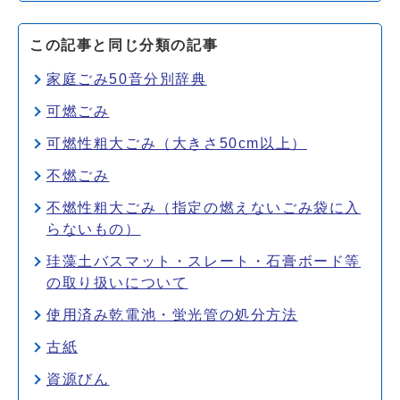
この記事と同じ分類の記事
家庭ごみ50音分別辞典
可燃ごみ
可燃性粗大ごみ（大きさ50cm以上）
不燃ごみ
不燃性粗大ごみ（指定の燃えないごみ袋に入
らないもの）
珪藻土バスマット・スレート・石膏ボード等
の取り扱いについて
使用済み乾電池・蛍光管の処分方法
古紙
資源びん