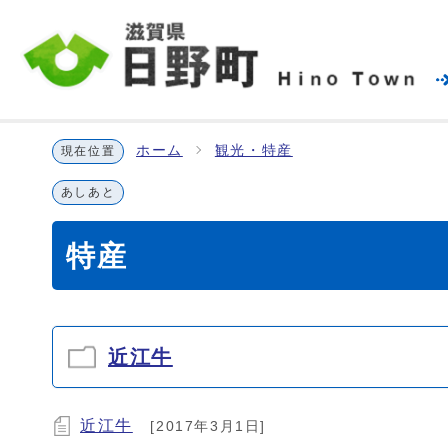
ホーム
観光・特産
現在位置
あしあと
特産
近江牛
近江牛
[2017年3月1日]