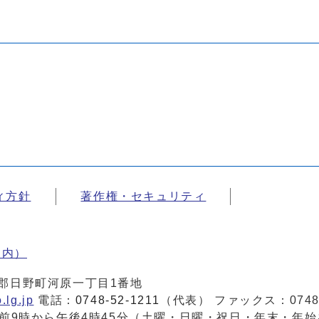
ィ方針
著作権・セキュリティ
案内）
蒲生郡日野町河原一丁目1番地
.lg.jp
電話：
0748-52-1211
（代表） ファックス：0748-
前9時から午後4時45分（土曜・日曜・祝日・年末・年始