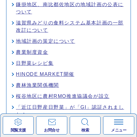
鎌掛地区、南比都佐地区の地域計画の公表に
ついて
滋賀県みどりの食料システム基本計画の一部
改訂について
地域計画の策定について
農業制度資金
日野菜レシピ集
HINODE MARKET開催
農林漁業関係機関
桜谷地区に農村RMO推進協議会が設立
「近江日野産日野菜」が「GI」認証されまし
た！
農村型地域運営組織（農村RMO）について
閲覧支援
お問合せ
検索
メニュー
多面的機能発揮促進事業に関する計画の概要