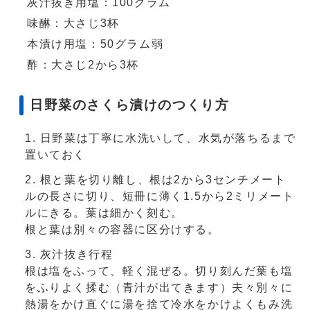
灰汁抜き用塩：100グラム
味醂：大さじ3杯
本漬け用塩：50グラム弱
酢：大さじ2から3杯
日野菜のさくら漬けのつくり方
日野菜は丁寧に水洗いして、水気が落ちるまで
置いておく
根と葉を切り離し、根は2から3センチメート
ルの長さに切り、短冊に薄く1.5から2ミリメート
ルにきる。葉は細かく刻む。
根と葉は別々の容器に区分けする。
灰汁抜き行程
根は塩をふって、軽く混ぜる。切り刻んだ葉も塩
をふりよく揉む（青汁が出てきます）夫々別々に
熱湯をかけ直ぐに湯を捨て冷水をかけよくもみ洗