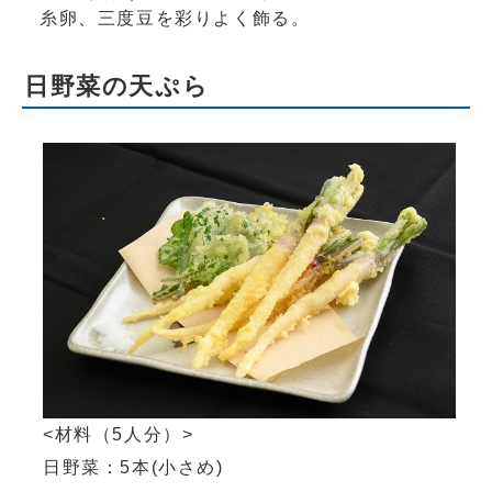
糸卵、三度豆を彩りよく飾る。
日野菜の天ぷら
<材料（5人分）>
日野菜：5本(小さめ)