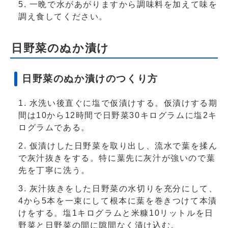
一晩で水があがりますから調味料を加えて味を
調え食してください。
日野菜のぬか漬け
日野菜のぬか漬けのつくり方
水洗い後直ぐに塩で仮漬けする。仮漬けする期
間は10から12時間で日野菜30キログラムに塩2キ
ログラムである。
仮漬けした日野菜を取り出し、流水で葉を揉ん
で灰汁抜きをする。特に葉先に灰汁が強いので葉
先を丁寧に洗う。
灰汁抜きをした日野菜の水切りを充分にして、
4から5本を一束にして根本に葉を巻きつけて本漬
けをする。塩1キログラムと米糠10リットルを日
野菜と日野菜の間に隙間なく漬け込む。