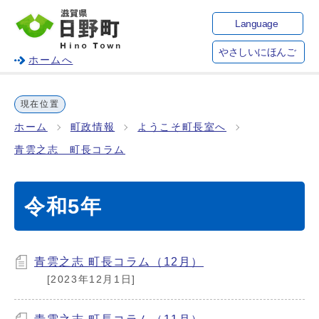
Language
やさしいにほんご
ホームへ
現在位置
ホーム
町政情報
ようこそ町長室へ
青雲之志 町長コラム
令和5年
青雲之志 町長コラム（12月）
[2023年12月1日]