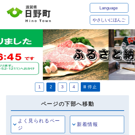
Language
やさしいにほんご
停止
1
2
3
4
ページの下部へ移動
よく見られるペー
新着情報
ジ