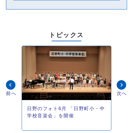
トピックス
前へ
次へ
ット
日野のフォト6月 「日野町小・中
広
学校音楽会」を開催