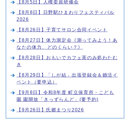
【8月5日】人権委員研修会
【8月8日】日野駅ひまわりフェスティバル
2026
【8月26日】子育てサロン合同イベント
【8月27日】体力測定会《測ってみよう！あ
なたの体力、どのくらい？》
【8月28日】おもいでカフェ茶のみ処わたむ
き
【8月29日】「しが結」出張登録会＆婚活イ
ベント（要申込）
【9月8日】令和8年度 町立保育所・こども
園 園開放「きっずらんど」(要予約)
【9月26日】氏郷まつり2026