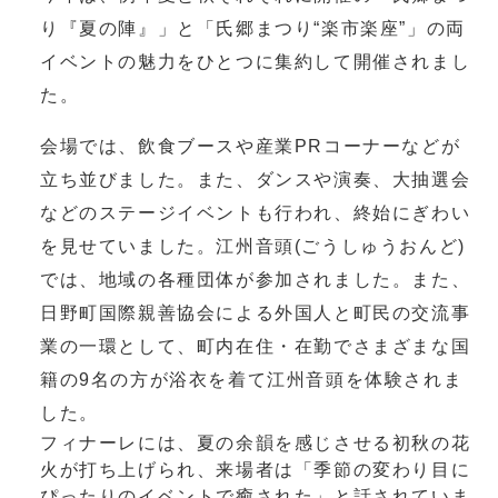
り『夏の陣』」と「氏郷まつり“楽市楽座”」の両
イベントの魅力をひとつに集約して開催されまし
た。
会場では、飲食ブースや産業PRコーナーなどが
立ち並びました。また、ダンスや演奏、大抽選会
などのステージイベントも行われ、終始にぎわい
を見せていました。江州音頭(ごうしゅうおんど)
では、地域の各種団体が参加されました。また、
日野町国際親善協会による外国人と町民の交流事
業の一環として、町内在住・在勤でさまざまな国
籍の9名の方が浴衣を着て江州音頭を体験されま
した。
フィナーレには、夏の余韻を感じさせる初秋の花
火が打ち上げられ、来場者は「季節の変わり目に
ぴったりのイベントで癒された」と話されていま