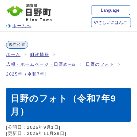
Language
やさしいにほんご
ホームへ
現在位置
ホーム
町政情報
広報・ホームページ・日野め~る
日野のフォト
2025年（令和7年）
日野のフォト（令和7年9
月）
[公開日：
2025年9月1日
]
[更新日：
2025年11月28日
]