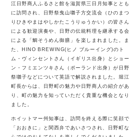
江日野商人ふるさと館を滋賀県三日月知事ととも
に訪問され、日野祭曳山囃子方交流会（ひのまつ
りひきやまはやしかたこうりゅうかい）の皆さん
による歓迎演奏や、日野の伝統料理を継承する会
による「鯛そうめん御膳」を楽しまれました。ま
た、HINO BREWING(ヒノ ブルーイング)のト
ム・ヴィンセントさん（イギリス出身）とショー
ン・フミエンツキさん（ポーランド出身）が日野
祭囃子などについて英語で解説されました。堀江
町長からは、日野町の魅力や日野商人の紹介があ
り、町の魅力を知っていただく貴重な機会となり
ました。
ホイットマー州知事は、訪問を終える際に笑顔で
「おおきに」と関西弁であいさつされ、日野町な
らではのおもてなしを楽しんでくださいました。