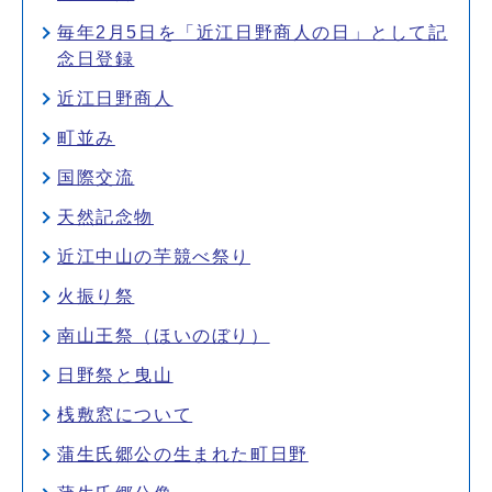
毎年2月5日を「近江日野商人の日」として記
念日登録
近江日野商人
町並み
国際交流
天然記念物
近江中山の芋競べ祭り
火振り祭
南山王祭（ほいのぼり）
日野祭と曳山
桟敷窓について
蒲生氏郷公の生まれた町日野