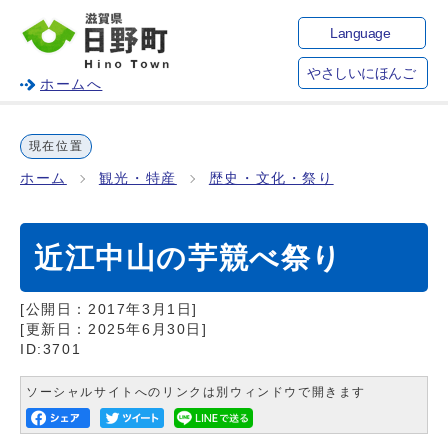
Language
やさしいにほんご
ホームへ
現在位置
ホーム
観光・特産
歴史・文化・祭り
近江中山の芋競べ祭り
[公開日：
2017年3月1日
]
[更新日：
2025年6月30日
]
ID:3701
ソーシャルサイトへのリンクは別ウィンドウで開きます