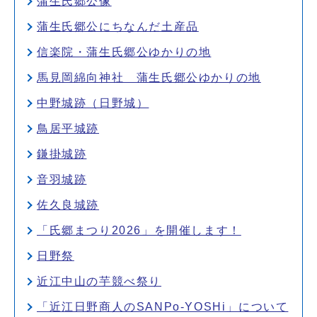
蒲生氏郷公像
蒲生氏郷公にちなんだ土産品
信楽院・蒲生氏郷公ゆかりの地
馬見岡綿向神社 蒲生氏郷公ゆかりの地
中野城跡（日野城）
鳥居平城跡
鎌掛城跡
音羽城跡
佐久良城跡
「氏郷まつり2026」を開催します！
日野祭
近江中山の芋競べ祭り
「近江日野商人のSANPo-YOSHi」について