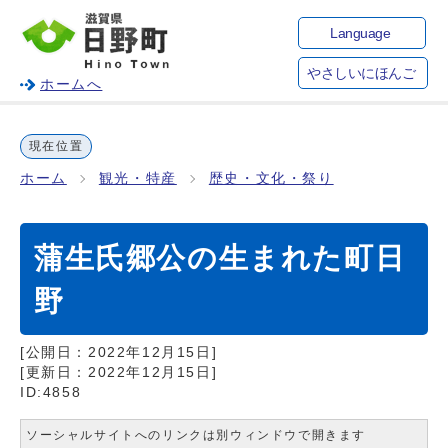
Language
やさしいにほんご
ホームへ
現在位置
ホーム
観光・特産
歴史・文化・祭り
蒲生氏郷公の生まれた町日
野
[公開日：
2022年12月15日
]
[更新日：
2022年12月15日
]
ID:4858
ソーシャルサイトへのリンクは別ウィンドウで開きます