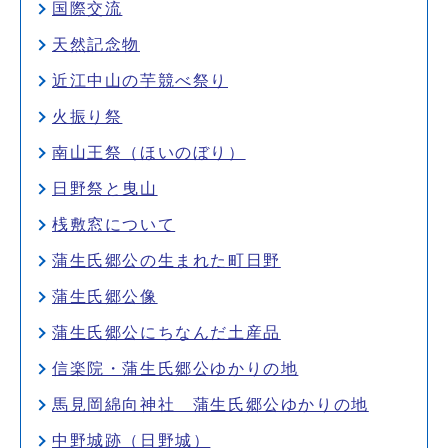
国際交流
天然記念物
近江中山の芋競べ祭り
火振り祭
南山王祭（ほいのぼり）
日野祭と曳山
桟敷窓について
蒲生氏郷公の生まれた町日野
蒲生氏郷公像
蒲生氏郷公にちなんだ土産品
信楽院・蒲生氏郷公ゆかりの地
馬見岡綿向神社 蒲生氏郷公ゆかりの地
中野城跡（日野城）