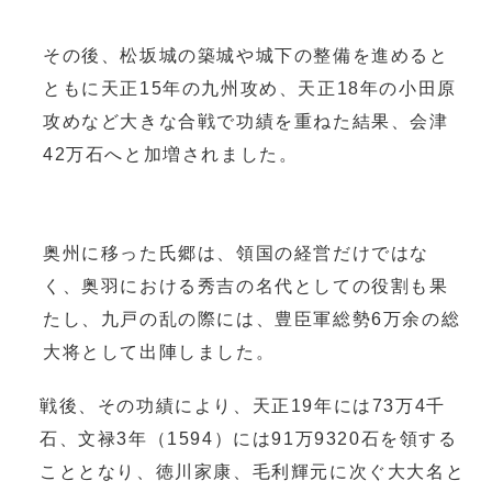
その後、松坂城の築城や城下の整備を進めると
ともに天正15年の九州攻め、天正18年の小田原
攻めなど大きな合戦で功績を重ねた結果、会津
42万石へと加増されました。
奥州に移った氏郷は、領国の経営だけではな
く、奥羽における秀吉の名代としての役割も果
たし、九戸の乱の際には、豊臣軍総勢6万余の総
大将として出陣しました。
戦後、その功績により、天正19年には73万4千
石、文禄3年（1594）には91万9320石を領する
こととなり、徳川家康、毛利輝元に次ぐ大大名と