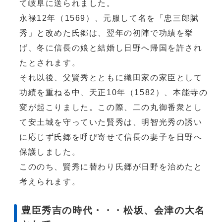
て岐阜に送られました。
永禄12年（1569）、元服して名を「忠三郎賦
秀」と改めた氏郷は、翌年の初陣で功績を挙
げ、冬に信長の娘と結婚し日野へ帰国を許され
たとされます。
それ以後、父賢秀とともに織田家の家臣として
功績を重ねる中、天正10年（1582）、本能寺の
変が起こりました。この際、二の丸御番衆とし
て安土城を守っていた賢秀は、明智光秀の誘い
に応じず氏郷を呼び寄せて信長の妻子を日野へ
保護しました。
こののち、賢秀に替わり氏郷が日野を治めたと
考えられます。
豊臣秀吉の時代・・・松坂、会津の大名