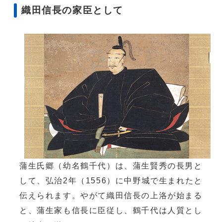
織田信長の家臣として
蒲生氏郷（幼名鶴千代）は、蒲生賢秀の長男と
して、弘治2年（1556）に中野城で生まれたと
伝えられます。やがて織田信長の上洛が始まる
と、蒲生家も信長に臣従し、鶴千代は人質とし