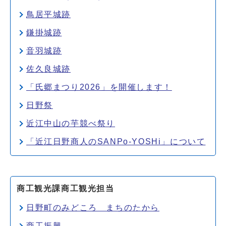
鳥居平城跡
鎌掛城跡
音羽城跡
佐久良城跡
「氏郷まつり2026」を開催します！
日野祭
近江中山の芋競べ祭り
「近江日野商人のSANPo-YOSHi」について
商工観光課商工観光担当
日野町のみどころ まちのたから
商工振興