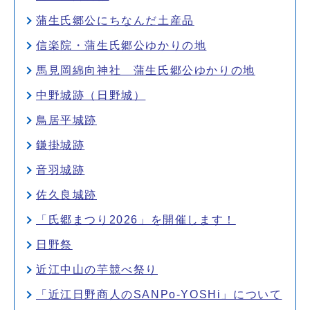
蒲生氏郷公にちなんだ土産品
信楽院・蒲生氏郷公ゆかりの地
馬見岡綿向神社 蒲生氏郷公ゆかりの地
中野城跡（日野城）
鳥居平城跡
鎌掛城跡
音羽城跡
佐久良城跡
「氏郷まつり2026」を開催します！
日野祭
近江中山の芋競べ祭り
「近江日野商人のSANPo-YOSHi」について