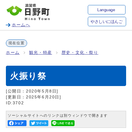
Language
やさしいにほんご
ホームへ
現在位置
ホーム
観光・特産
歴史・文化・祭り
火振り祭
[公開日：
2020年5月8日
]
[更新日：
2025年6月20日
]
ID:3702
ソーシャルサイトへのリンクは別ウィンドウで開きます