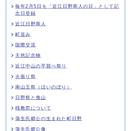
毎年2月5日を「近江日野商人の日」として記
念日登録
近江日野商人
町並み
国際交流
天然記念物
近江中山の芋競べ祭り
火振り祭
南山王祭（ほいのぼり）
日野祭と曳山
桟敷窓について
蒲生氏郷公の生まれた町日野
蒲生氏郷公像