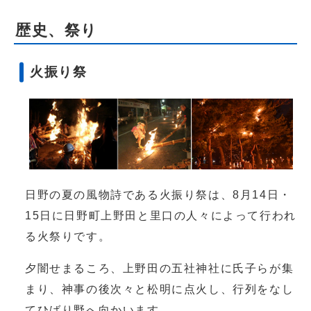
歴史、祭り
火振り祭
日野の夏の風物詩である火振り祭は、8月14日・
15日に日野町上野田と里口の人々によって行われ
る火祭りです。
夕闇せまるころ、上野田の五社神社に氏子らが集
まり、神事の後次々と松明に点火し、行列をなし
てひばり野へ向かいます。